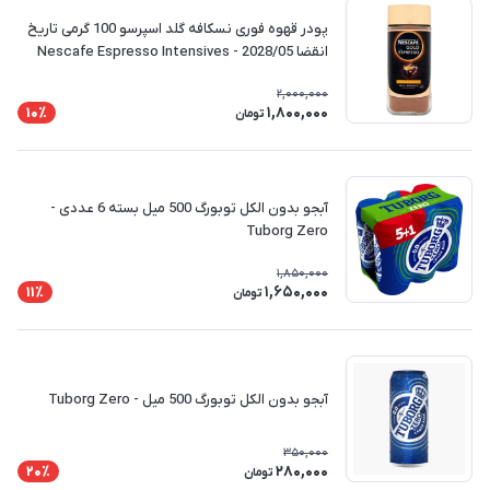
پودر قهوه فوری نسکافه گلد اسپرسو 100 گرمی تاریخ
انقضا 2028/05 - Nescafe Espresso Intensives
Aroma
2,000,000
1,800,000
10٪
تومان
آبجو بدون الکل توبورگ 500 میل بسته 6 عددی -
Tuborg Zero
1,850,000
1,650,000
11٪
تومان
آبجو بدون الکل توبورگ 500 میل - Tuborg Zero
350,000
280,000
20٪
تومان