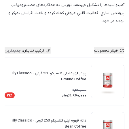
آمینواسیدها را تشکیل می‌دهد. تورین به عملکردهای عصب‌زودپذیر،
پروتئین سازي، فعاليت قلبي-عروقي كمك كرده و باعث افزایش تمرکز و
توجه می‌شود.
فیلتر محصولات
ترتیب نمایش
:
جدیدترین
پودر قهوه ایلی کلاسیکو 250 گرمی - illy Classico
Ground Coffee
2,450,000
1,940,000
21٪
تومان
دانه قهوه ایلی کلاسیکو 250 گرمی - illy Classico
Bean Coffee