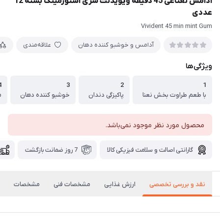
آدامس نعناعی 45 دقیقه ویویدنت سری استورمینگ بسته 12
عددی
Vivident 45 min mint Gum
آدامس و خوشبو کننده دهان
علاقه‌مندی
ویژگی‌ها
4
3
2
1
با طعم طراوت بخش نعنا
پاکیزگی دندان
خوشبو کننده دهان
م
محصول مورد نظر موجود نمی‌باشد.
گارانتی اصالت و سلامت فیزیکی کالا
7 روز ضمانت بازگشت
نقد و بررسی تخصصی
ارزش غذایی
مشخصات فنی
مشخصات