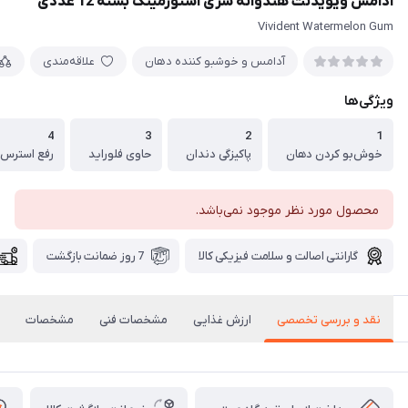
آدامس ویویدنت هندوانه سری استورمینگ بسته 12 عددی
Vivident Watermelon Gum
آدامس و خوشبو کننده دهان
علاقه‌مندی
ویژگی‌ها
4
3
2
1
خوش‌بو کردن دهان
پاکیزگی دندان
حاوی فلوراید
رفع استرس و
محصول مورد نظر موجود نمی‌باشد.
گارانتی اصالت و سلامت فیزیکی کالا
7 روز ضمانت بازگشت
نقد و بررسی تخصصی
ارزش غذایی
مشخصات فنی
مشخصات