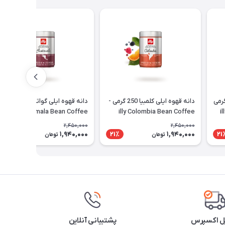
وه ایلی اینتنسو 250 گرمی
دانه قهوه ایلی کلمبیا 250 گرمی -
دانه قهوه ایلی گواتمالا 250 گرم –
illy Guatemala Bean Coffee
illy Colombia Bean Coffee
2,450,000
2,450,000
1,940,000
1,940,000
21٪
21٪
21
تومان
تومان
ل اکسپرس
پشتیبانی آنلاین