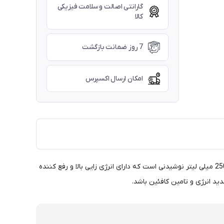
گارانتی اصالت و سلامت فیزیکی
کالا
7 روز ضمانت بازگشت
امکان ارسال اکسپرس
آیس کافی نسکافه اکسپرس بلک روست xpress حجم 250 میل نوشیدنی بر پایه قهوه دارای کافئین و در بسته بندی قوطی می باشد که حاوی 250 میلی لیتر نوشیدنی است که دارای انرژی زایی بالا و رفع کننده
ید انرژی و تامین کافئین باشد.