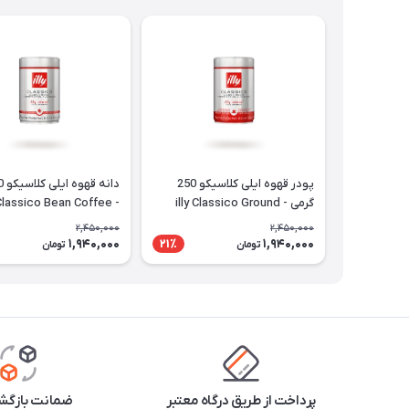
پودر قهوه ایلی کلاسیکو 250
گرمی - illy Classico Ground
- illy Classico Bean Coffee
Coffee
2,450,000
2,450,000
1,940,000
1,940,000
21٪
تومان
تومان
پرداخت از طریق درگاه معتبر
ضمانت بازگشت