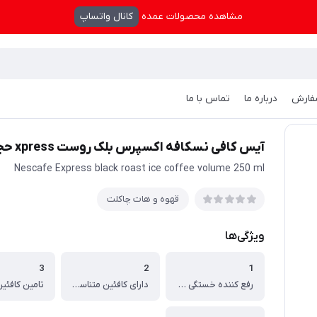
مشاهده محصولات عمده
کانال واتساپ
فارش
درباره ما
تماس با ما
 کافی نسکافه اکسپرس بلک روست xpress حجم 250 میل
آیس کافی نسکافه اکسپرس بلک روست xpress حجم 250 میل
Nescafe Express black roast ice coffee volume 250 ml
قهوه و هات چاکلت
ویژگی‌ها
3
2
1
رفع کننده خستگی بوده
دارای کافئین متناسب و طعم گیرا
تامین کافئی