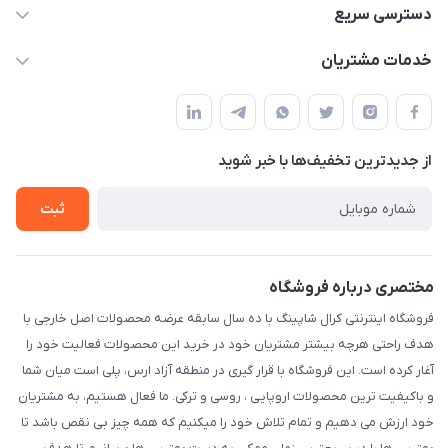
09141934659
دسترسی سریع
info@kralshoping.com
حساب کاربری
خدمات مشتریان
آذربایجان شرقی ، جلفا ، جاده کلیسای سنت استپانوس ، مجتمع
مجله فروشگاه
پیگیری سفارش
تجاری بین المللی داریوش ، طبقه همکف ، فروشگاه کرال شاپینگ
لیست محصولات
شیوه های پرداخت
درباره ما
از جدید‌ترین تخفیف‌ها با‌ خبر شوید
رویه مرجوع کالا
تماس با ما
شرایط و قوانین
ثبت
حریم خصوصی
مختصری درباره فروشگاه
فروشگاه اینترنتی کرال شاپینگ با ده سال سابقه عرضه محصولات اصل خارجی با
هدف راحتی هرچه بیشتر مشتریان خود در خرید این محصولات فعالیت خود را
آغار کرده است. این فروشگاه با قرار گیری در منطقه آزاد ارس، پلی است میان شما
و باکیفیت ترین محصولات اروپایی ، روسی و ترکی. ما فعال هستیم، به مشتریان
خود ارزش می دهیم و تمام تلاش خود را میکنیم که همه چیز بی نقص باشد تا