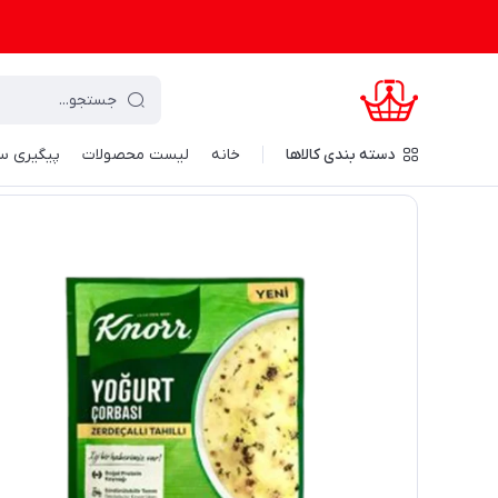
دسته‌ بندی کالاها
خانه
لیست محصولات
پیگیری س
کرال شاپینگ
/
مواد غذایی و نوشیدنی
/
کالای اساسی
/
غذا های ا