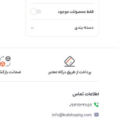
فقط محصولات موجود
دسته بندی
کرم و لوسیون دست و بدن
شوینده دست و بدن
شامپو بدن
دستمال مرطوب
پرداخت از طریق درگاه معتبر
ضمانت بازگشت
مراقب دست
مراقب پا
پوشک و نوار بهداشتی
اطلاعات تماس
ضد تعریق
09141934659
مو بر و ژیلت
info@kralshoping.com