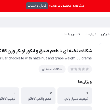
مشاهده محصولات عمده
کانال واتساپ
فارش
درباره ما
تماس با ما
ته ای
/
شکلات تخته ای با طعم فندق و انگور اولکر وزن 65 گرم
شکلات تخته ای با طعم فندق و انگور اولکر وزن 65 گرم
er Bar chocolate with hazelnut and grape weight 65 grams
شکلات تخته ای
ویژگی‌ها
3
2
1
کیفیت بسیار بالای مواد استفاده شده
طعم واقعی کاکائو