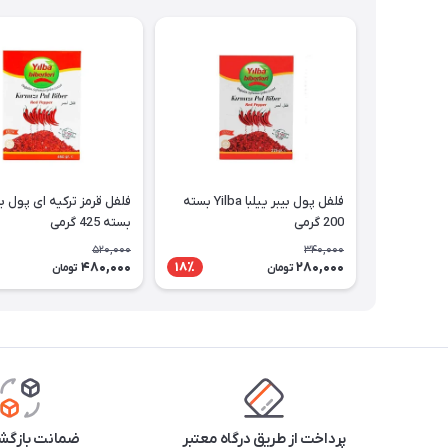
فلفل پول بیبر ییلبا Yilba بسته
200 گرمی
بسته 425 گرمی
520,000
340,000
480,000
280,000
18٪
تومان
تومان
پرداخت از طریق درگاه معتبر
ضمانت بازگشت