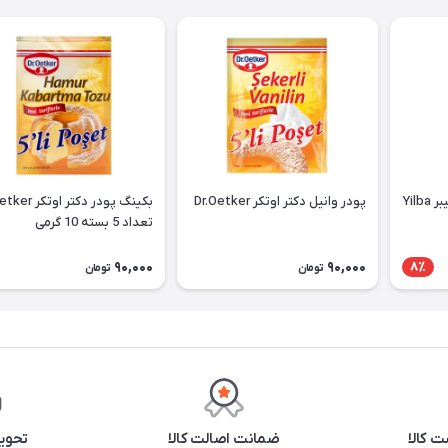
فلفل قرمز ترکیه ای پول بیبر Yilba
پودر وانیل دکتر اوتکر Dr.Oetker
بکینگ پودر دکتر او
تعداد 5 بسته 10 گرمی
90,000
90,000
8٪
تومان
تومان
 کالا
ضمانت اصالت کالا
تحوی