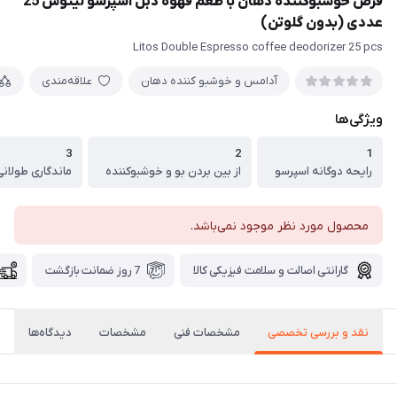
قرص خوشبوکننده دهان با طعم قهوه دبل اسپرسو لیتوس 25
عددی (بدون گلوتن)
Litos Double Espresso coffee deodorizer 25 pcs
آدامس و خوشبو کننده دهان
علاقه‌مندی
ویژگی‌ها
3
2
1
رایحه دوگانه اسپرسو
از بین بردن بو و خوشبوکننده
ماندگاری طولانی
محصول مورد نظر موجود نمی‌باشد.
گارانتی اصالت و سلامت فیزیکی کالا
7 روز ضمانت بازگشت
نقد و بررسی تخصصی
مشخصات فنی
مشخصات
دیدگاه‌ها