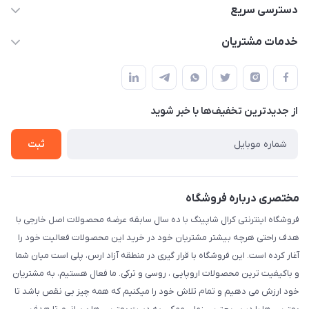
09141934659
دسترسی سریع
info@kralshoping.com
حساب کاربری
خدمات مشتریان
آذربایجان شرقی ، جلفا ، جاده کلیسای سنت استپانوس ، مجتمع
مجله فروشگاه
پیگیری سفارش
تجاری بین المللی داریوش ، طبقه همکف ، فروشگاه کرال شاپینگ
لیست محصولات
شیوه های پرداخت
درباره ما
از جدید‌ترین تخفیف‌ها با‌ خبر شوید
رویه مرجوع کالا
تماس با ما
شرایط و قوانین
ثبت
حریم خصوصی
مختصری درباره فروشگاه
فروشگاه اینترنتی کرال شاپینگ با ده سال سابقه عرضه محصولات اصل خارجی با
هدف راحتی هرچه بیشتر مشتریان خود در خرید این محصولات فعالیت خود را
آغار کرده است. این فروشگاه با قرار گیری در منطقه آزاد ارس، پلی است میان شما
و باکیفیت ترین محصولات اروپایی ، روسی و ترکی. ما فعال هستیم، به مشتریان
خود ارزش می دهیم و تمام تلاش خود را میکنیم که همه چیز بی نقص باشد تا