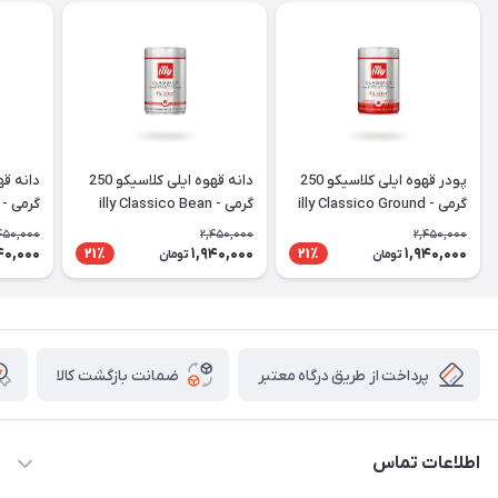
پودر قهوه ایلی کلاسیکو 250
دانه قهوه ایلی کلاسیکو 250
گرمی - illy Classico Ground
گرمی - illy Classico Bean
Coffee
Coffee
Coffee
450,000
2,450,000
2,450,000
40,000
1,940,000
1,940,000
21٪
21٪
تومان
تومان
پرداخت از طریق درگاه معتبر
ضمانت بازگشت کالا
اطلاعات تماس