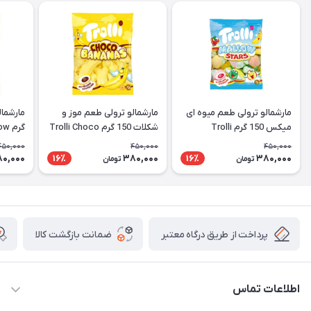
مارشمالو ترولی طعم میوه ای
مارشمالو ترولی طعم موز و
میکس 150 گرم Trolli
شکلات 150 گرم Trolli Choco
گرم Trolli Peach Mallow
Bananas
Mallow Stars
450,000
450,000
450,000
0,000
380,000
380,000
16٪
16٪
تومان
تومان
پرداخت از طریق درگاه معتبر
ضمانت بازگشت کالا
اطلاعات تماس