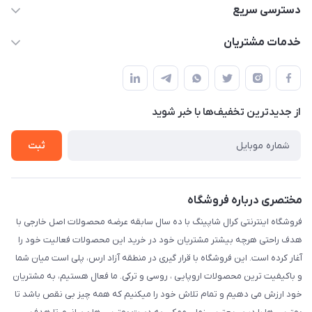
09141934659
دسترسی سریع
info@kralshoping.com
حساب کاربری
خدمات مشتریان
آذربایجان شرقی ، جلفا ، جاده کلیسای سنت استپانوس ، مجتمع
مجله فروشگاه
پیگیری سفارش
تجاری بین المللی داریوش ، طبقه همکف ، فروشگاه کرال شاپینگ
لیست محصولات
شیوه های پرداخت
درباره ما
از جدید‌ترین تخفیف‌ها با‌ خبر شوید
رویه مرجوع کالا
تماس با ما
شرایط و قوانین
ثبت
حریم خصوصی
مختصری درباره فروشگاه
فروشگاه اینترنتی کرال شاپینگ با ده سال سابقه عرضه محصولات اصل خارجی با
هدف راحتی هرچه بیشتر مشتریان خود در خرید این محصولات فعالیت خود را
آغار کرده است. این فروشگاه با قرار گیری در منطقه آزاد ارس، پلی است میان شما
و باکیفیت ترین محصولات اروپایی ، روسی و ترکی. ما فعال هستیم، به مشتریان
خود ارزش می دهیم و تمام تلاش خود را میکنیم که همه چیز بی نقص باشد تا