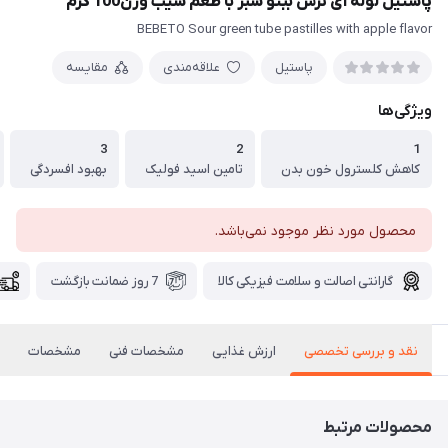
پاستیل لوله ای ترش ببتو سبز با طعم سیب وزن100 گرم
BEBETO Sour green tube pastilles with apple flavor
پاستیل
علاقه‌مندی
مقایسه
ویژگی‌ها
3
2
1
کاهش کلسترول خون بدن
تامین اسید فولیک
بهبود افسردگی
محصول مورد نظر موجود نمی‌باشد.
گارانتی اصالت و سلامت فیزیکی کالا
7 روز ضمانت بازگشت
نقد و بررسی تخصصی
ارزش غذایی
مشخصات فنی
مشخصات
محصولات مرتبط