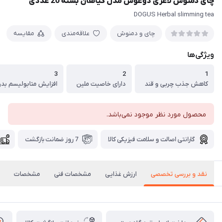
چای دمنوش لاغری دوغوش مدل گیاهان بسته 20 عددی
DOGUS Herbal slimming tea
چای و دمنوش
علاقه‌مندی
مقایسه
ویژگی‌ها
3
2
1
کاهش جذب چربی و قند
دارای خاصیت ملین
افزایش متابولیسم بد
محصول مورد نظر موجود نمی‌باشد.
گارانتی اصالت و سلامت فیزیکی کالا
7 روز ضمانت بازگشت
نقد و بررسی تخصصی
ارزش غذایی
مشخصات فنی
مشخصات