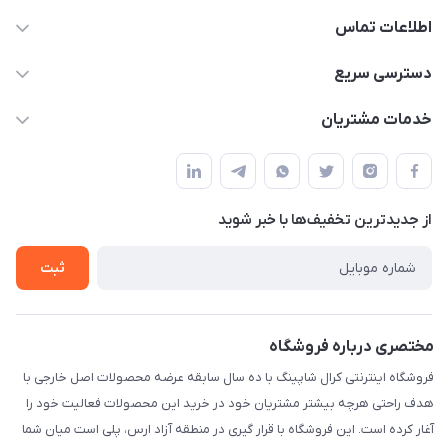
اطلاعات تماس
09141934659
دسترسی سریع
info@kralshoping.com
حساب کاربری
خدمات مشتریان
آذربایجان شرقی ، جلفا ، جاده کلیسای سنت استپانوس ، مجتمع
مجله فروشگاه
پیگیری سفارش
تجاری بین المللی داریوش ، طبقه همکف ، فروشگاه کرال شاپینگ
لیست محصولات
شیوه های پرداخت
درباره ما
از جدید‌ترین تخفیف‌ها با‌ خبر شوید
رویه مرجوع کالا
تماس با ما
شرایط و قوانین
ثبت
حریم خصوصی
مختصری درباره فروشگاه
فروشگاه اینترنتی کرال شاپینگ با ده سال سابقه عرضه محصولات اصل خارجی با
هدف راحتی هرچه بیشتر مشتریان خود در خرید این محصولات فعالیت خود را
آغار کرده است. این فروشگاه با قرار گیری در منطقه آزاد ارس، پلی است میان شما