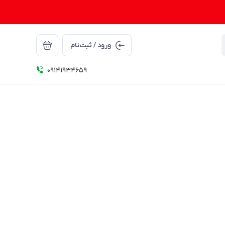
ورود / ثبت‌نام
09141934659