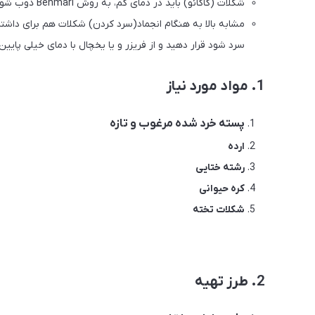
شکلات (کاکائو) باید در دمای کم، به روش Benmari ذوب شود. (روش Benmari در بخش طرز تهیه توضیح داده شده است.)
مشابه بالا به هنگام انجماد(سرد کردن) شکلات هم برای داشت
سرد شود قرار دهید و از فریزر و یا یخچال با دمای خیلی پایین
1. مواد مورد نیاز
پسته خرد شده مرغوب و تازه
ارده
رشته ختایی
کره حیوانی
شکلات تخته
2. طرز تهیه