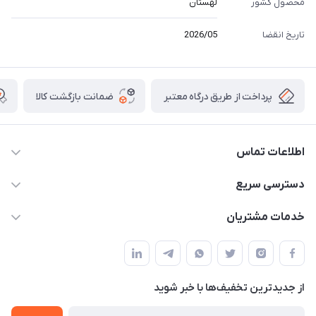
محصول کشور
لهستان
تاریخ انقضا
2026/05
پرداخت از طریق درگاه معتبر
ضمانت بازگشت کالا
اطلاعات تماس
09141934659
دسترسی سریع
info@kralshoping.com
حساب کاربری
خدمات مشتریان
آذربایجان شرقی ، جلفا ، جاده کلیسای سنت استپانوس ، مجتمع
مجله فروشگاه
پیگیری سفارش
تجاری بین المللی داریوش ، طبقه همکف ، فروشگاه کرال شاپینگ
لیست محصولات
شیوه های پرداخت
درباره ما
از جدید‌ترین تخفیف‌ها با‌ خبر شوید
رویه مرجوع کالا
تماس با ما