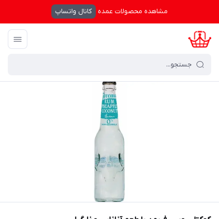
مشاهده محصولات عمده
کانال واتساپ
کرال شاپینگ
/
خانه
/
برند های محصولات
/
فریمن - Freeman
/
کوکتل روسی 