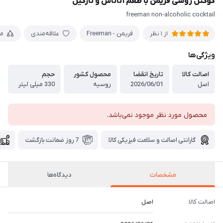
کوکتل روسی فریمن با طعم آناناس و نارگیل
freeman non-alcoholic cocktail
فریمن - Freeman
علاقه‌مندی
م
از 1 نظر
ویژگی‌ها
اصالت کالا
تاریخ انقضا
محصول کشور
حجم
اصل
2026/06/01
روسیه
330 میلی لیتر
محصول مورد نظر موجود نمی‌باشد.
گارانتی اصالت و سلامت فیزیکی کالا
7 روز ضمانت بازگشت
مشخصات
دیدگاه‌ها
اصالت کالا
اصل