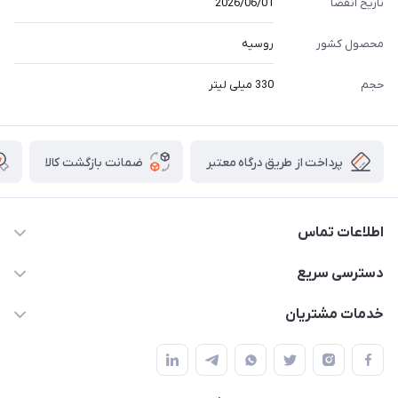
تاریخ انقضا
2026/06/01
محصول کشور
روسیه
حجم
330 میلی لیتر
پرداخت از طریق درگاه معتبر
ضمانت بازگشت کالا
اطلاعات تماس
09141934659
دسترسی سریع
info@kralshoping.com
حساب کاربری
خدمات مشتریان
آذربایجان شرقی ، جلفا ، جاده کلیسای سنت استپانوس ، مجتمع
مجله فروشگاه
پیگیری سفارش
تجاری بین المللی داریوش ، طبقه همکف ، فروشگاه کرال شاپینگ
لیست محصولات
شیوه های پرداخت