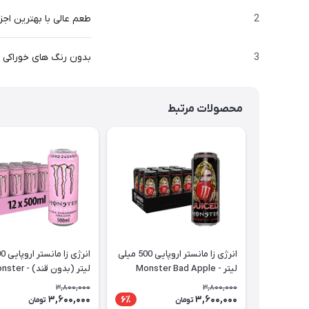
2
طعم عالی با بهترین اجز
3
بدون رنگ های خوراکی و
محصولات مرتبط
انرژی زا مانستر اروپایی 500 میلی
لیتر - Monster Bad Apple
لیتر (بدون قند) - 
بسته 12 عددی عمده
ry
3,800,000
3,800,000
عددی عمده
3,600,000
3,600,000
6٪
تومان
تومان