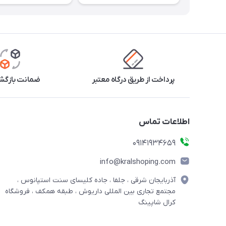
پرداخت از طریق درگاه معتبر
ضمانت بازگشت
اطلاعات تماس
09141934659
info@kralshoping.com
آذربایجان شرقی ، جلفا ، جاده کلیسای سنت استپانوس ،
مجتمع تجاری بین المللی داریوش ، طبقه همکف ، فروشگاه
کرال شاپینگ