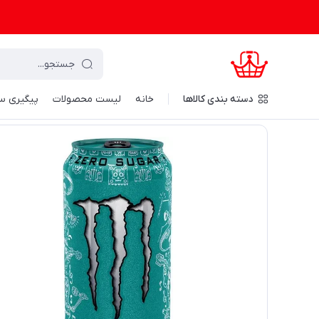
دسته‌ بندی کالاها
خانه
لیست محصولات
پیگیری س
کرال شاپینگ
/
خانه
/
برند های محصولات
/
مانستر - Monster
/