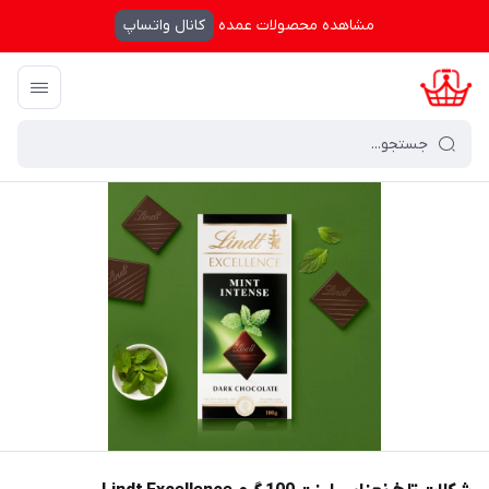
مشاهده محصولات عمده
کانال واتساپ
کرال شاپینگ
/
فهرست محصولات
/
شکلات تلخ نعنایی لینت 100 گرم Lindt Excellence