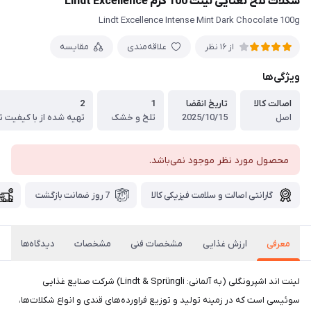
شکلات تلخ نعنایی لینت 100 گرم Lindt Excellence
Lindt Excellence Intense Mint Dark Chocolate 100g
علاقه‌مندی
مقایسه
از 16 نظر
ویژگی‌ها
اصالت کالا
تاریخ انقضا
1
2
اصل
2025/10/15
تلخ و خشک
تهیه شده از با کیفیت ت
محصول مورد نظر موجود نمی‌باشد.
گارانتی اصالت و سلامت فیزیکی کالا
7 روز ضمانت بازگشت
معرفی
ارزش غذایی
مشخصات فنی
مشخصات
دیدگاه‌ها
لینت اند اشپرونگلی (به آلمانی: Lindt & Sprüngli) شرکت صنایع غذایی
سوئیسی است که در زمینه تولید و توزیع فراورده‌های قندی و انواع شکلات‌ها،