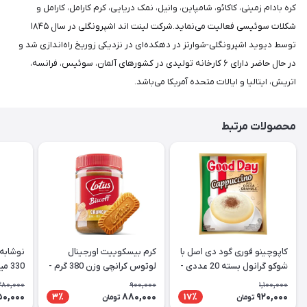
کره بادام زمینی، کاکائو، شامپاین، وانیل، نمک دریایی، کرم کارامل، کارامل و
شکلات سوئیسی فعالیت می‌نماید.شرکت لینت اند اشپرونگلی در سال ۱۸۴۵
توسط دیوید اشپرونگلی-شوارتز در دهکده‌ای در نزدیکی زوریخ راه‌اندازی شد و
در حال حاضر دارای ۶ کارخانه تولیدی در کشورهای آلمان، سوئیس، فرانسه،
اتریش، ایتالیا و ایالات متحده آمریکا می‌باشد.
محصولات مرتبط
کاپوچینو فوری گود دی اصل با
کرم بیسکوییت اورجینال
نوشابه 
شوکو گرانول بسته 20 عددی -
لوتوس کرانچی وزن 380 گرم -
330 میل CocaCola Vanilla
Lotus
Good Day Cappuccino
280,000
900,000
1,100,000
50,000
880,000
920,000
3٪
17٪
تومان
تومان