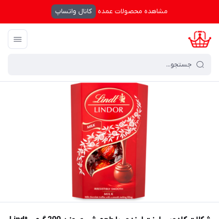
مشاهده محصولات عمده
کانال واتساپ
کرال شاپینگ
/
فهرست محصولات
/
شکلات کادویی لینت لیندور با طعم شیری وزن 200 گرم - t LINDOR