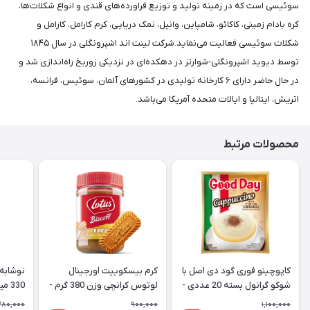
سوئیسی است که در زمینه تولید و توزیع فراورده‌های قندی و انواع شکلات‌ها،
کره بادام زمینی، کاکائو، شامپاین، وانیل، نمک دریایی، کرم کارامل، کارامل و
شکلات سوئیسی فعالیت می‌نماید.شرکت لینت اند اشپرونگلی در سال ۱۸۴۵
توسط دیوید اشپرونگلی-شوارتز در دهکده‌ای در نزدیکی زوریخ راه‌اندازی شد و
در حال حاضر دارای ۶ کارخانه تولیدی در کشورهای آلمان، سوئیس، فرانسه،
اتریش، ایتالیا و ایالات متحده آمریکا می‌باشد.
محصولات مرتبط
کاپوچینو فوری گود دی اصل با
کرم بیسکوییت اورجینال
نوشابه 
شوکو گرانول بسته 20 عددی -
لوتوس کرانچی وزن 380 گرم -
330 میل CocaCola Vanilla
Lotus
Good Day Cappuccino
280,000
900,000
1,100,000