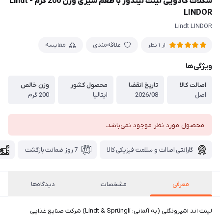
شکلات کادویی لینت لیندور با طعم شیری وزن 200 گرم - Lindt
LINDOR
Lindt LINDOR
علاقه‌مندی
مقایسه
از 1 نظر
ویژگی‌ها
اصالت کالا
تاریخ انقضا
محصول کشور
وزن خالص
اصل
2026/08
ایتالیا
200 گرم
محصول مورد نظر موجود نمی‌باشد.
گارانتی اصالت و سلامت فیزیکی کالا
7 روز ضمانت بازگشت
معرفی
مشخصات
دیدگاه‌ها
لینت اند اشپرونگلی (به آلمانی: Lindt & Sprüngli) شرکت صنایع غذایی