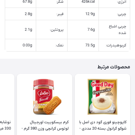
انرژی:
426kcal
شکر:
67.8g
چربی:
12.9g
فیبر:
2.8g
چربی اشباع
7.6g
پروتئین:
2.1g
شده:
کربوهیدرات:
73.5g
نمک:
0.03g
محصولات مرتبط
کاپوچینو فوری گود دی اصل با
کرم بیسکوییت اورجینال
نوشابه 
شوکو گرانول بسته 20 عددی -
لوتوس کرانچی وزن 380 گرم -
330 میل CocaCola Vanilla
Lotus
Good Day Cappuccino