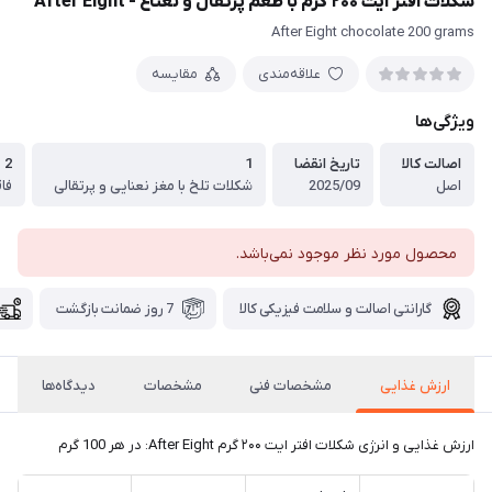
شکلات افتر ایت ۲۰۰ گرم با طعم پرتقال و نعناع - After Eight
After Eight chocolate 200 grams
علاقه‌مندی
مقایسه
ویژگی‌ها
اصالت کالا
تاریخ انقضا
1
2
اصل
2025/09
شکلات تلخ با مغز نعنایی و پرتقالی
فا
محصول مورد نظر موجود نمی‌باشد.
گارانتی اصالت و سلامت فیزیکی کالا
7 روز ضمانت بازگشت
ارزش غذایی
مشخصات فنی
مشخصات
دیدگاه‌ها
ارزش غذایی و انرژی شکلات افتر ایت ۲۰۰ گرم After Eight: در هر 100 گرم