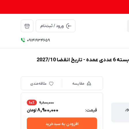
ورود / ثبت‌نام
09141934659
مقایسه
علاقه‌مندی
10٪
9,800,000
ر
8,900,000
قیمت:
تومان
افزودن به سبدخرید