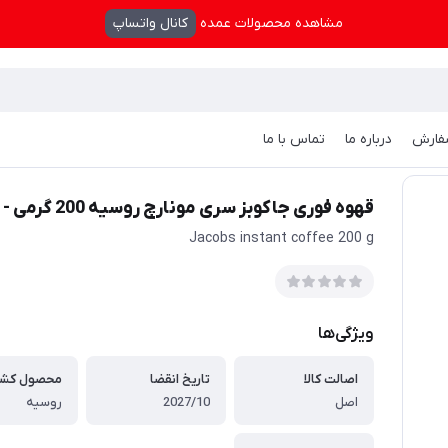
مشاهده محصولات عمده
کانال واتساپ
فارش
درباره ما
تماس با ما
خ انقضا 2027/10
قهوه فوری جاکوبز سری مونارچ روسیه 200 گرمی - بسته 6 عددی عمده - تاریخ انقضا 2027/10
Jacobs instant coffee 200 g
ویژگی‌ها
اصالت کالا
تاریخ انقضا
محصول کشو
اصل
2027/10
روسیه