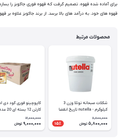
برای آماده شده قهوه، تصمیم گرفت که قهوه فوری جاکوبز را بسا
قهوه های خود، به درآمد های بالا برسد. از برند جاکوبز علاوه بر
محصولات مرتبط
شکلات صبحانه نوتلا وزن 3
کاپوچینو فوری گود دی اص
کیلوگرم - nutella تاریخ انقضا
کارتن 12 ب
- Good Day Cappuccino
2027/06
12,000,000
6,800,000
9,000,000
5,800,000
15٪
تومان
تومان