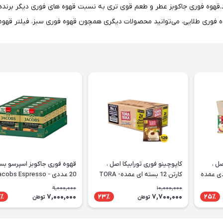
زد.قهوه فوری جاکوبز عطر و طعم قوی تری به نسبت قهوه های فوری دیگر برند
 قهوه فوری طلایی، می‌توانید محصولات دیگری همچون قهوه فوری سبز، فیلتر قهو
ل ،
کاپوچینو فوری تورابیکا اصل ،
قهوه فوری جاک
سته ای 20 عددی عمده
کارتن 12 بسته ای عمده- TORA
20 عددی - cobs Espresso
BIKA Cappuccino
کارتن 12 عددی عمده
9,000,000
10,000,000
7,000,000
7,700,000
٪
23٪
25٪
تومان
تومان