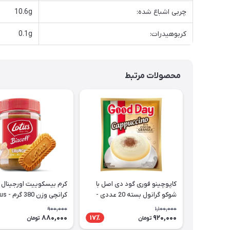
چربی اشباع شده:
10.6g
کربوهیدرات:
0.1g
محصولات مرتبط
کاپوچینو فوری گود دی اصل با
کرم بیسکوییت اورجینال
شوکو گرانول بسته 20 عددی -
کرانچی وزن 380 گرم - Lotus
Good Day Cappuccino
900,000
1,100,000
880,000
920,000
17٪
تومان
تومان