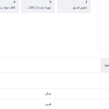
4
3
2
حاوی فندق
تهیه شده از کاکائو مرغوب
فاقد مواد رن
‌ها
شکر:
فیبر: