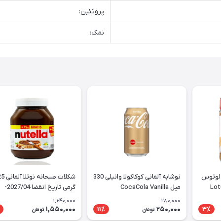
پروتئین:
نمک:
 لوتوس
نوشابه آلمانی کوکاکولا وانیلی 330
شکلات صبحانه 
میل CocaCola Vanilla
گرمی تاریخ انقضا 2027/04-
Nutella
1,640,000
280,000
1,550,000
250,000
11٪
3٪
تومان
تومان