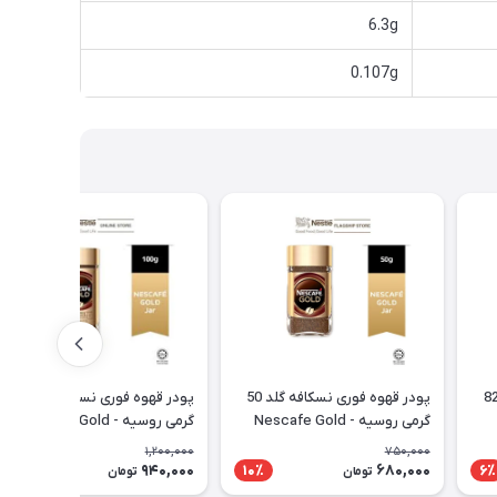
6.3g
0.107g
نوتلا آلمانی 825
پودر قهوه فوری نسکافه گلد 50
پودر قهوه فوری نسکافه گلد 100
گرمی روسیه - Nescafe Gold
گرمی روسیه - Nescafe Gold
Instant Coffee
Instant Coffee
1,200,000
750,000
940,000
680,000
22٪
10٪
6٪
تومان
تومان