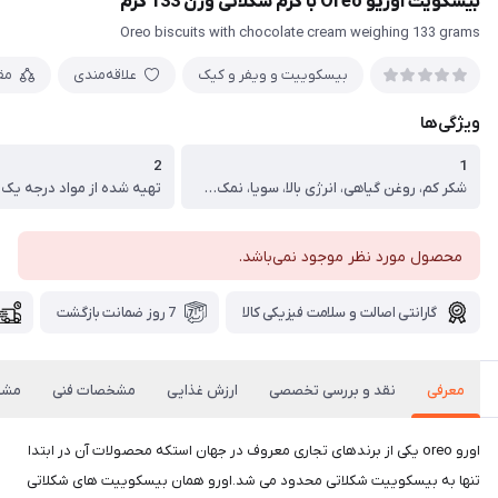
بیسکویت اوریو Oreo با کرم شکلاتی وزن 133 گرم
Oreo biscuits with chocolate cream weighing 133 grams
بیسکوییت و ویفر و کیک
علاقه‌مندی
مق
ویژگی‌ها
2
1
شکر کم، روغن گیاهی، انرژی بالا، سویا، نمک کم
تهیه شده از مواد درجه یک
محصول مورد نظر موجود نمی‌باشد.
گارانتی اصالت و سلامت فیزیکی کالا
7 روز ضمانت بازگشت
معرفی
نقد و بررسی تخصصی
ارزش غذایی
مشخصات فنی
مشخ
اورو oreo یکی از برندهای تجاری معروف در جهان استکه محصولات آن در ابتدا
تنها به بیسکوییت شکلاتی محدود می شد.اورو همان بیسکوییت های شکلاتی