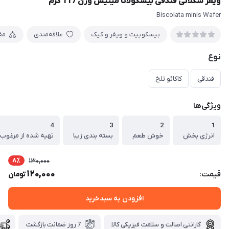
ویفر شکلاتی فندقی بیسکولاتا مینیس وزن 117 گرم
Biscolata minis Wafer
بیسکوییت و ویفر و کیک
علاقه‌مندی
مق
نوع
فندقی
کاکائو تلخ
ویژگی‌ها
4
3
2
1
انرژی بخش
خوش طعم
بسته بندی زیبا
تهیه شده از مرغوب ت
8٪
130,000
120,000
قیمت:
تومان
افزودن به سبدخرید
گارانتی اصالت و سلامت فیزیکی کالا
7 روز ضمانت بازگشت