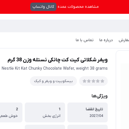
مشاهده محصولات عمده
کانال واتساپ
فارش
درباره ما
تماس با ما
یفر و کیک
/
ویفر شکلاتی کیت کت چانکی نستله وزن 38 گرم
ویفر شکلاتی کیت کت چانکی نستله وزن 38 گرم
Nestlé Kit Kat Chunky Chocolate Wafer, weight 38 grams
بیسکوییت و ویفر و کیک
ویژگی‌ها
تاریخ انقضا
1
2
2027/04
انرژی بخش
خوش طعم