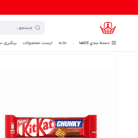
دسته‌ بندی کالاها
خانه
لیست محصولات
پیگیری س
کرال شاپینگ
/
مواد غذایی و نوشیدنی
/
تنقلات
/
بیسکوییت و و