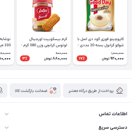
کاپوچینو فوری گود دی اصل با
کرم بیسکوییت اورجینال
نوشابه 
شوکو گرانول بسته 20 عددی -
لوتوس کرانچی وزن 380 گرم -
330 میل CocaCola Vanilla
Lotus
Good Day Cappuccino
280,000
900,000
1,100,000
50,000
880,000
920,000
3٪
17٪
تومان
تومان
پرداخت از طریق درگاه معتبر
ضمانت بازگشت کالا
اطلاعات تماس
09141934659
دسترسی سریع