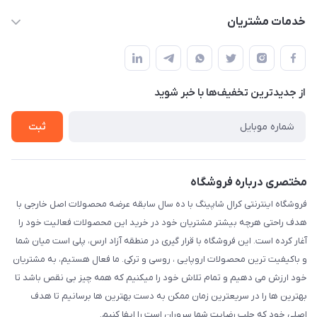
info@kralshoping.com
حساب کاربری
خدمات مشتریان
آذربایجان شرقی ، جلفا ، جاده کلیسای سنت استپانوس ، مجتمع
مجله فروشگاه
پیگیری سفارش
تجاری بین المللی داریوش ، طبقه همکف ، فروشگاه کرال شاپینگ
لیست محصولات
شیوه های پرداخت
درباره ما
از جدید‌ترین تخفیف‌ها با‌ خبر شوید
رویه مرجوع کالا
تماس با ما
شرایط و قوانین
ثبت
حریم خصوصی
مختصری درباره فروشگاه
فروشگاه اینترنتی کرال شاپینگ با ده سال سابقه عرضه محصولات اصل خارجی با
هدف راحتی هرچه بیشتر مشتریان خود در خرید این محصولات فعالیت خود را
آغار کرده است. این فروشگاه با قرار گیری در منطقه آزاد ارس، پلی است میان شما
و باکیفیت ترین محصولات اروپایی ، روسی و ترکی. ما فعال هستیم، به مشتریان
خود ارزش می دهیم و تمام تلاش خود را میکنیم که همه چیز بی نقص باشد تا
بهترین ها را در سریعترین زمان ممکن به دست بهترین ها برسانیم تا هدف
اصلی خود که جلب رضایت شما سروران است را ایفا کنیم.