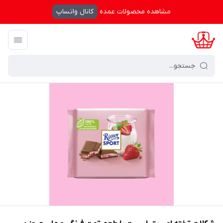
مشاهده محصولات عمده
کانال واتساپ
کرال شاپینگ
/
فهرست محصولات
/
شکلات تخته ای ریتر اسپرت با طعم توت فرنگی و ماست وزن 100 گرم - hurt