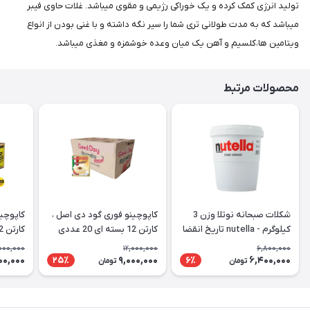
تولید انرژی کمک کرده و یک خوراکی رژیمی و مقوی میباشد. غلات حاوی فیبر
میباشد که به مدت طولانی تری شما را سیر نگه داشته و با غنی بودن از انواع
ویتامین ها،کلسیم و آهن یک میان وعده خوشمزه و مغذی میباشد.
محصولات مرتبط
شکلات صبحانه نوتلا وزن 3
کاپوچینو فوری گود دی اصل ،
کاپوچین
کیلوگرم - nutella تاریخ انقضا
کارتن 12 بسته ای 20 عددی
2027/06
عمده - Good Day
uccino
,000,000
12,000,000
6,800,000
Cappuccino
00,000
9,000,000
6,400,000
25٪
6٪
تومان
تومان