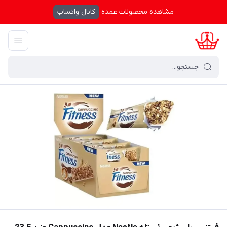
مشاهده محصولات عمده
کانال واتساپ
کرال شاپینگ
/
فهرست محصولات
/
فیتنس بار رژیمی نستله Nestle مدل Cappuccino وزن 23.5 گرمی بسته 16 عددی