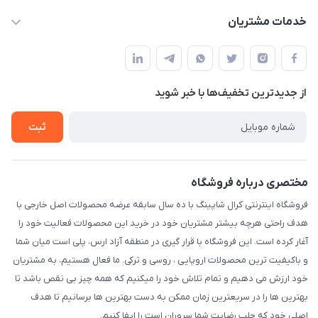
info@kralshoping.com
حساب کاربری
خدمات مشتریان
آذربایجان شرقی ، جلفا ، جاده کلیسای سنت استپانوس ، مجتمع
مجله فروشگاه
پیگیری سفارش
تجاری بین المللی داریوش ، طبقه همکف ، فروشگاه کرال شاپینگ
لیست محصولات
شیوه های پرداخت
درباره ما
از جدید‌ترین تخفیف‌ها با‌ خبر شوید
رویه مرجوع کالا
تماس با ما
شرایط و قوانین
ثبت
حریم خصوصی
مختصری درباره فروشگاه
فروشگاه اینترنتی کرال شاپینگ با ده سال سابقه عرضه محصولات اصل خارجی با
هدف راحتی هرچه بیشتر مشتریان خود در خرید این محصولات فعالیت خود را
آغار کرده است. این فروشگاه با قرار گیری در منطقه آزاد ارس، پلی است میان شما
و باکیفیت ترین محصولات اروپایی ، روسی و ترکی. ما فعال هستیم، به مشتریان
خود ارزش می دهیم و تمام تلاش خود را میکنیم که همه چیز بی نقص باشد تا
بهترین ها را در سریعترین زمان ممکن به دست بهترین ها برسانیم تا هدف
اصلی خود که جلب رضایت شما سروران است را ایفا کنیم.