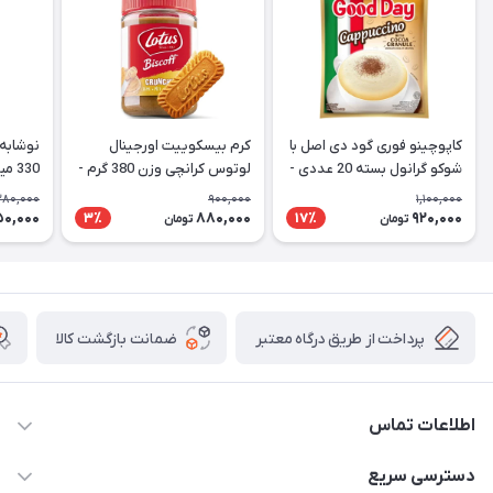
کاپوچینو فوری گود دی اصل با
کرم بیسکوییت اورجینال
نوشابه 
شوکو گرانول بسته 20 عددی -
لوتوس کرانچی وزن 380 گرم -
330 میل CocaCola Vanilla
Lotus
Good Day Cappuccino
280,000
900,000
1,100,000
50,000
880,000
920,000
3٪
17٪
تومان
تومان
پرداخت از طریق درگاه معتبر
ضمانت بازگشت کالا
اطلاعات تماس
09141934659
دسترسی سریع