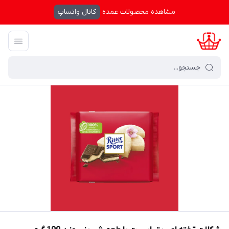
مشاهده محصولات عمده
کانال واتساپ
کرال شاپینگ
/
فهرست محصولات
/
شکلات تخته ای ریتر اسپرت با طعم شیرینی وزن 100 گرم -  Sport Marzipan