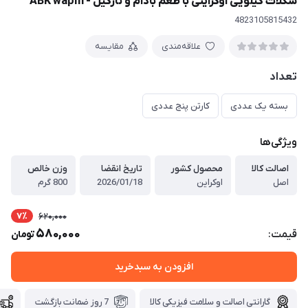
شکلات کیلویی اوکراینی با طعم بادام و نارگیل - ABK wapm
4823105815432
علاقه‌مندی
مقایسه
تعداد
بسته یک عددی
کارتن پنج عددی
ویژگی‌ها
اصالت کالا
محصول کشور
تاریخ انقضا
وزن خالص
اصل
اوکراین
2026/01/18
800 گرم
7٪
620,000
580,000
قیمت:
تومان
افزودن به سبدخرید
گارانتی اصالت و سلامت فیزیکی کالا
7 روز ضمانت بازگشت