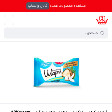
مشاهده محصولات عمده
کانال واتساپ
کرال شاپینگ
/
فهرست محصولات
/
شکلات کیلویی اوکراینی با طعم بادام و نارگیل - wapm