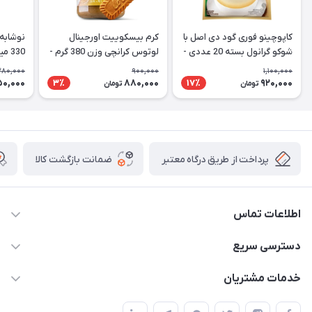
کاپوچینو فوری گود دی اصل با
کرم بیسکوییت اورجینال
نوشابه 
شوکو گرانول بسته 20 عددی -
لوتوس کرانچی وزن 380 گرم -
330 میل CocaCola Vanilla
Lotus
Good Day Cappuccino
280,000
900,000
1,100,000
50,000
880,000
920,000
3٪
17٪
تومان
تومان
پرداخت از طریق درگاه معتبر
ضمانت بازگشت کالا
اطلاعات تماس
09141934659
دسترسی سریع
info@kralshoping.com
حساب کاربری
خدمات مشتریان
آذربایجان شرقی ، جلفا ، جاده کلیسای سنت استپانوس ، مجتمع
مجله فروشگاه
پیگیری سفارش
تجاری بین المللی داریوش ، طبقه همکف ، فروشگاه کرال شاپینگ