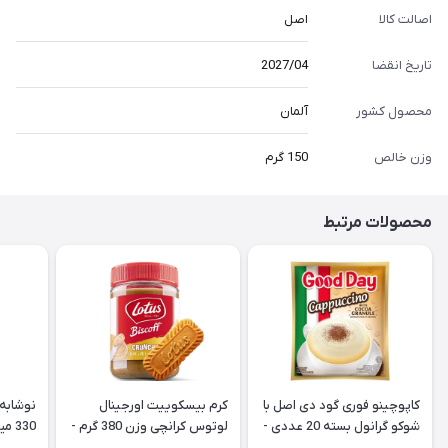
اصالت کالا
اصل
تاریخ انقضا
2027/04
محصول کشور
آلمان
وزن خالص
150 گرم
محصولات مرتبط
کاپوچینو فوری گود دی اصل با
کرم بیسکوییت اورجینال
نوشابه 
شوکو گرانول بسته 20 عددی -
لوتوس کرانچی وزن 380 گرم -
330 میل CocaCola Vanilla
Lotus
Good Day Cappuccino