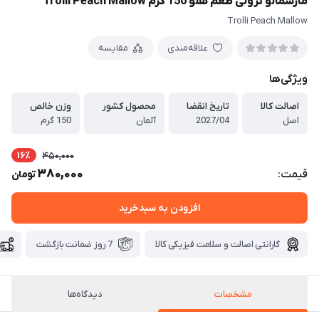
مارشمالو ترولی طعم هلو 150 گرم Trolli Peach Mallow
Trolli Peach Mallow
علاقه‌مندی
مقایسه
ویژگی‌ها
اصالت کالا
تاریخ انقضا
محصول کشور
وزن خالص
اصل
2027/04
آلمان
150 گرم
16٪
450,000
380,000
قیمت:
تومان
افزودن به سبدخرید
گارانتی اصالت و سلامت فیزیکی کالا
7 روز ضمانت بازگشت
مشخصات
دیدگاه‌ها