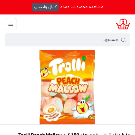
مشاهده محصولات عمده
کانال واتساپ
کرال شاپینگ
/
فهرست محصولات
/
مارشمالو ترولی طعم هلو 150 گرم Trolli Peach Mallow