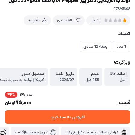
نوشابه آمریکایی دکتر پپر Dr Pepper با طعم آلبالو - 355 میل
07895308
علاقه‌مندی
مقایسه
از 1 نظر
تعداد
1 عدد
بسته 12 عددی
ویژگی‌ها
اصالت کالا
حجم
تاریخ انقضا
محصول کشور
اصل
355 میل
2025/07
33٪
140,000
95,000
قیمت:
تومان
افزودن به سبدخرید
گارانتی اصالت و سلامت فیزیکی کالا
7 روز ضمانت بازگشت