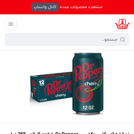
مشاهده محصولات عمده
کانال واتساپ
کرال شاپینگ
/
فهرست محصولات
/
نوشابه آمریکایی دکتر پپر Dr Pepper با طعم آلبالو - 355 میل