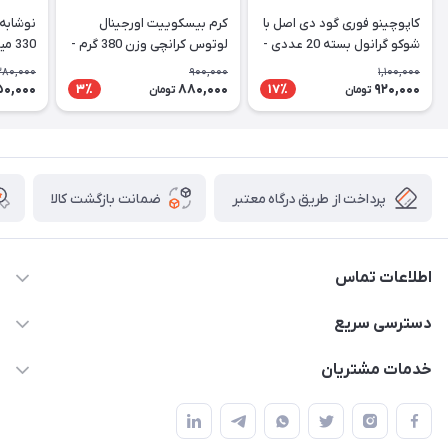
کاپوچینو فوری گود دی اصل با
کرم بیسکوییت اورجینال
نوشابه 
شوکو گرانول بسته 20 عددی -
لوتوس کرانچی وزن 380 گرم -
330 میل CocaCola Vanilla
Lotus
Good Day Cappuccino
280,000
900,000
1,100,000
50,000
880,000
920,000
3٪
17٪
تومان
تومان
پرداخت از طریق درگاه معتبر
ضمانت بازگشت کالا
اطلاعات تماس
09141934659
دسترسی سریع
info@kralshoping.com
حساب کاربری
خدمات مشتریان
آذربایجان شرقی ، جلفا ، جاده کلیسای سنت استپانوس ، مجتمع
مجله فروشگاه
پیگیری سفارش
تجاری بین المللی داریوش ، طبقه همکف ، فروشگاه کرال شاپینگ
لیست محصولات
شیوه های پرداخت