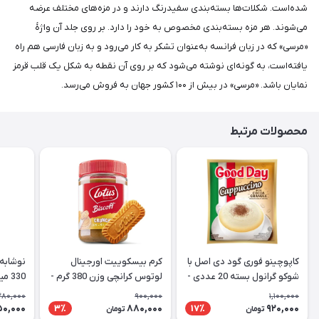
شده‌است. شکلات‌ها بسته‌بندی سفیدرنگ دارند و در مزه‌های مختلف عرضه
می‌شوند. هر مزه بسته‌بندی مخصوص به خود را دارد. بر روی جلد آن واژهٔ
«مرسی» که در زبان فرانسه به‌عنوان تشکر به کار می‌رود و به زبان فارسی هم راه
یافته‌است، به گونه‌ای نوشته می‌شود که بر روی آن نقطه به شکل یک قلب قرمز
نمایان باشد. «مرسی» در بیش از ۱۰۰ کشور جهان به فروش می‌رسد.
محصولات مرتبط
کاپوچینو فوری گود دی اصل با
کرم بیسکوییت اورجینال
نوشابه 
شوکو گرانول بسته 20 عددی -
لوتوس کرانچی وزن 380 گرم -
330 میل CocaCola Vanilla
Lotus
Good Day Cappuccino
280,000
900,000
1,100,000
50,000
880,000
920,000
3٪
17٪
تومان
تومان