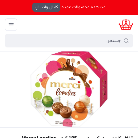
مشاهده محصولات عمده
کانال واتساپ
کرال شاپینگ
/
فهرست محصولات
/
ترافل کادویی میکس مرسی 185 گرم - Mercy Lovelies