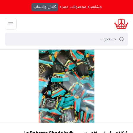
مشاهده محصولات عمده
کانال واتساپ
کرال شاپینگ
/
فهرست محصولات
/
شکلات پذیرایی فله روسی - La Boheme Shodo bulk