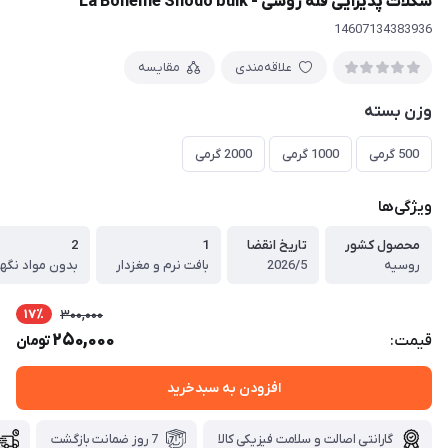
شکلات پذیرایی فله روسی - La Boheme Shodo bulk
14607134383936
علاقه‌مندی
مقایسه
وزن بسته
500 گرمی
1000 گرمی
2000 گرمی
ویژگی‌ها
محصول کشور
تاریخ انقضا
1
2
روسیه
2026/5
بافت نرم و مغزدار
بدون مواد نگهد
17٪
300,000
250,000
قیمت:
تومان
افزودن به سبدخرید
گارانتی اصالت و سلامت فیزیکی کالا
7 روز ضمانت بازگشت