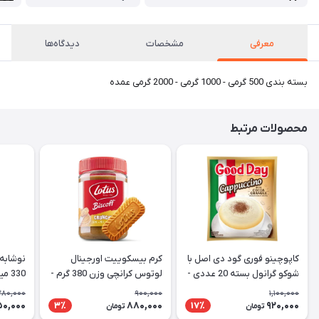
معرفی
مشخصات
دیدگاه‌ها
بسته بندی 500 گرمی - 1000 گرمی - 2000 گرمی عمده
محصولات مرتبط
کاپوچینو فوری گود دی اصل با
کرم بیسکوییت اورجینال
نوشابه 
شوکو گرانول بسته 20 عددی -
لوتوس کرانچی وزن 380 گرم -
330 میل CocaCola Vanilla
Lotus
Good Day Cappuccino
280,000
900,000
1,100,000
50,000
880,000
920,000
3٪
17٪
تومان
تومان