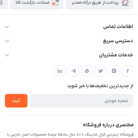
پرداخت از طریق درگاه معتبر
ضمانت بازگشت کالا
اطلاعات تماس
09141934659
دسترسی سریع
info@kralshoping.com
حساب کاربری
خدمات مشتریان
آذربایجان شرقی ، جلفا ، جاده کلیسای سنت استپانوس ، مجتمع
مجله فروشگاه
پیگیری سفارش
تجاری بین المللی داریوش ، طبقه همکف ، فروشگاه کرال شاپینگ
لیست محصولات
شیوه های پرداخت
درباره ما
از جدید‌ترین تخفیف‌ها با‌ خبر شوید
رویه مرجوع کالا
تماس با ما
شرایط و قوانین
ثبت
حریم خصوصی
مختصری درباره فروشگاه
فروشگاه اینترنتی کرال شاپینگ با ده سال سابقه عرضه محصولات اصل خارجی با