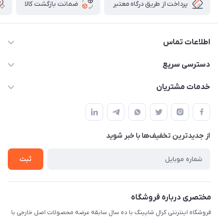
پرداخت از طریق درگاه معتبر
ضمانت بازگشت کالا
اطلاعات تماس
09141934659
دسترسی سریع
info@kralshoping.com
حساب کاربری
خدمات مشتریان
آذربایجان شرقی ، جلفا ، جاده کلیسای سنت استپانوس ، مجتمع
مجله فروشگاه
پیگیری سفارش
تجاری بین المللی داریوش ، طبقه همکف ، فروشگاه کرال شاپینگ
لیست محصولات
شیوه های پرداخت
درباره ما
از جدید‌ترین تخفیف‌ها با‌ خبر شوید
رویه مرجوع کالا
تماس با ما
شرایط و قوانین
ثبت
حریم خصوصی
مختصری درباره فروشگاه
فروشگاه اینترنتی کرال شاپینگ با ده سال سابقه عرضه محصولات اصل خارجی با