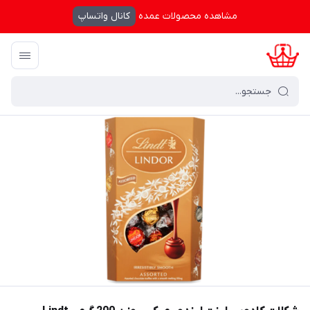
مشاهده محصولات عمده
کانال واتساپ
کرال شاپینگ
/
فهرست محصولات
/
شکلات کادویی لینت لیندور میکس وزن 200 گرم - Lindt LINDOR