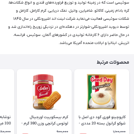
سوئیسی است که در زمینه تولید و توزیع فراورده‌های قندی و انواع شکلات‌ها،
کره بادام زمینی، کاکائو، شامپاین، وانیل، نمک دریایی، کرم کارامل، کارامل و
شکلات سوئیسی فعالیت می‌نماید.شرکت لینت اند اشپرونگلی در سال ۱۸۴۵
توسط دیوید اشپرونگلی-شوارتز در دهکده‌ای در نزدیکی زوریخ راه‌اندازی شد و
در حال حاضر دارای ۶ کارخانه تولیدی در کشورهای آلمان، سوئیس، فرانسه،
اتریش، ایتالیا و ایالات متحده آمریکا می‌باشد.
محصولات مرتبط
کاپوچینو فوری گود دی اصل با
کرم بیسکوییت اورجینال
نوشابه 
شوکو گرانول بسته 20 عددی -
لوتوس کرانچی وزن 380 گرم -
330 میل CocaCola Vanilla
Lotus
Good Day Cappuccino
280,000
900,000
1,100,000