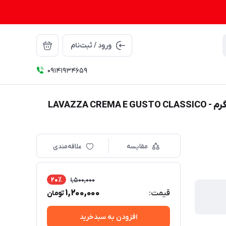
ورود / ثبت‌نام
09141934659
مقایسه
علاقه‌مندی
20٪
1,500,000
1,200,000
قیمت:
تومان
افزودن به سبدخرید