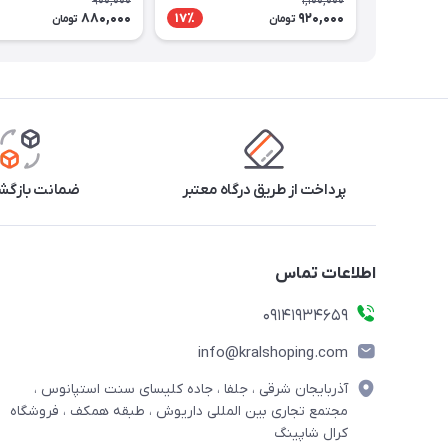
900,000
1,100,000
880,000
920,000
17٪
تومان
تومان
پرداخت از طریق درگاه معتبر
ضمانت بازگشت
اطلاعات تماس
09141934659
info@kralshoping.com
آذربایجان شرقی ، جلفا ، جاده کلیسای سنت استپانوس ،
مجتمع تجاری بین المللی داریوش ، طبقه همکف ، فروشگاه
کرال شاپینگ