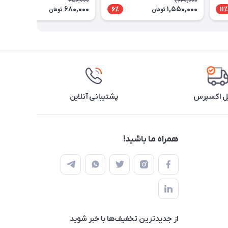
750,000
1,640,000
680,000
1,550,000
10٪
6٪
11٪
تومان
تومان
ل اکسپرس
پشتیبانی آنلاین
همراه ما باشید!
از جدید‌ترین تخفیف‌ها با‌ خبر شوید