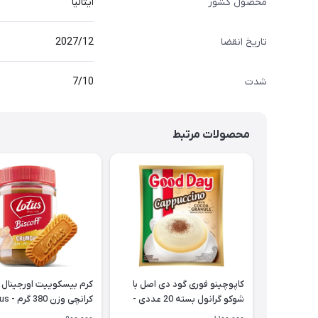
محصول کشور
ایتالیا
تاریخ انقضا
2027/12
شدت
7/10
محصولات مرتبط
کاپوچینو فوری گود دی اصل با
کرم بیسکوییت اورجینال
شوکو گرانول بسته 20 عددی -
کرانچی وزن 380 گرم - Lotus
Good Day Cappuccino