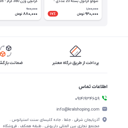
شوکو گرانول بسته 20 عددی -
کرانچی وزن 380 گرم - Lotus
Good Day Cappuccino
900,000
1,100,000
880,000
920,000
17٪
تومان
تومان
پرداخت از طریق درگاه معتبر
ضمانت بازگشت
اطلاعات تماس
09141934659
info@kralshoping.com
آذربایجان شرقی ، جلفا ، جاده کلیسای سنت استپانوس ،
مجتمع تجاری بین المللی داریوش ، طبقه همکف ، فروشگاه