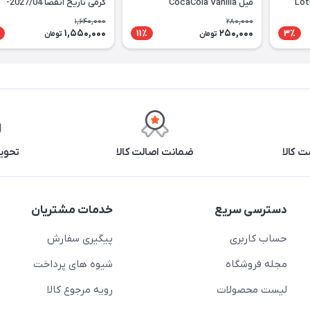
میل CocaCola Vanilla
گرمی تاریخ انقضا 2027/04-
Nutella
1,640,000
280,000
1,550,000
250,000
11٪
3٪
تومان
تومان
 کالا
ضمانت اصالت کالا
تحوی
دسترسی سریع
خدمات مشتریان
حساب کاربری
پیگیری سفارش
مجله فروشگاه
شیوه های پرداخت
لیست محصولات
رویه مرجوع کالا