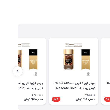
نوتلا آلمانی 825
پودر قهوه فوری نسکافه گلد 50
پودر قهوه فوری نسکافه گلد 100
گرمی روسیه - Nescafe Gold
گرمی روسیه - Nescafe Gold
Instant Coffee
Instant Coffee
1,200,000
750,000
940,000
680,000
22٪
10٪
6٪
تومان
تومان