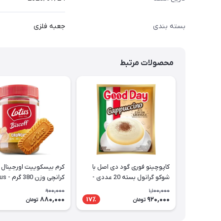
بسته بندی
جعبه فلزی
محصولات مرتبط
کاپوچینو فوری گود دی اصل با
کرم بیسکوییت اورجینال
شوکو گرانول بسته 20 عددی -
کرانچی وزن 380 گرم - Lotus
Good Day Cappuccino
900,000
1,100,000
880,000
920,000
17٪
تومان
تومان